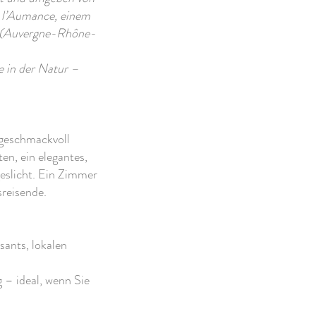
e l’Aumance, einem
r (Auvergne-Rhône-
e in der Natur –
 geschmackvoll
n, ein elegantes,
eslicht. Ein Zimmer
sreisende.
sants, lokalen
 – ideal, wenn Sie