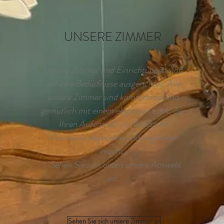
UNSERE ZIMMER
Unsere Zimmer und Einrichtungen sind
auf Ihre Bedürfnisse ausgerichtet. Alle
unsere Zimmer sind komfortabel und
gemütlich mit einem eleganten Look, der
Ihren Aufenthalt im Maison de
l'Aumance angenehm und angenehm
macht.
Sehen Sie sich unten unsere Auswahl
an.
Sehen Sie sich unsere Zimmer an