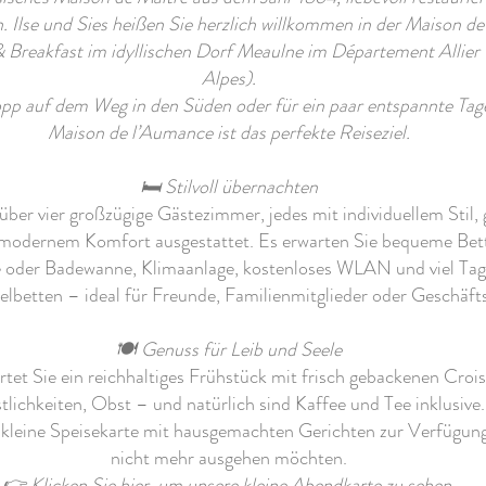
 Ilse und Sies heißen Sie herzlich willkommen in der Maison d
 Breakfast im idyllischen Dorf Meaulne im Département Allie
Alpes).
pp auf dem Weg in den Süden oder für ein paar entspannte Tag
Maison de l’Aumance ist das perfekte Reiseziel.
🛏 Stilvoll übernachten
ber vier großzügige Gästezimmer, jedes mit individuellem Stil,
 modernem Komfort ausgestattet. Es erwarten Sie bequeme Bette
 oder Badewanne, Klimaanlage, kostenloses WLAN und viel Tag
zelbetten – ideal für Freunde, Familienmitglieder oder Geschäft
🍽 Genuss für Leib und Seele
et Sie ein reichhaltiges Frühstück mit frisch gebackenen Crois
tlichkeiten, Obst – und natürlich sind Kaffee und Tee inklusive.
kleine Speisekarte mit hausgemachten Gerichten zur Verfügung
nicht mehr ausgehen möchten.
👉
Klicken Sie hier, um unsere kleine Abendkarte zu sehen.