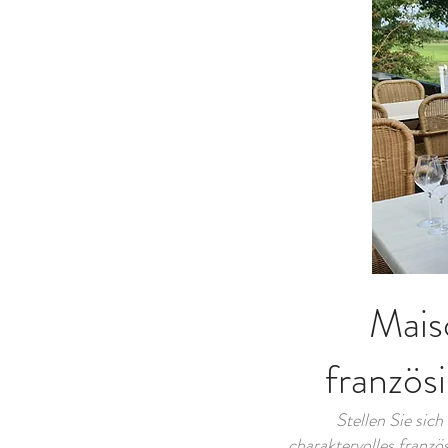
Mais
französ
Stellen Sie sic
charaktervolles franzö