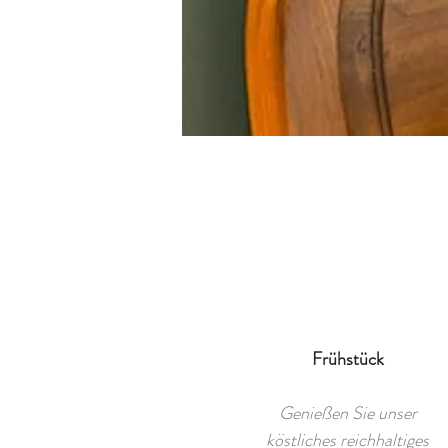
Frühstück
Genießen Sie unser
köstliches reichhaltiges