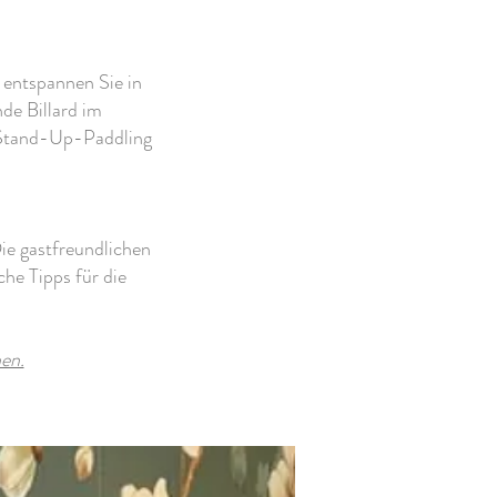
 entspannen Sie in
de Billard im
 Stand-Up-Paddling
Die gastfreundlichen
che Tipps für die
hen.