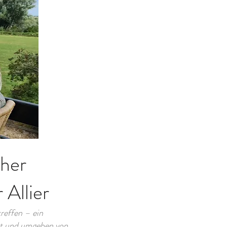
cher
Allier
reffen – ein
ert und umgeben von