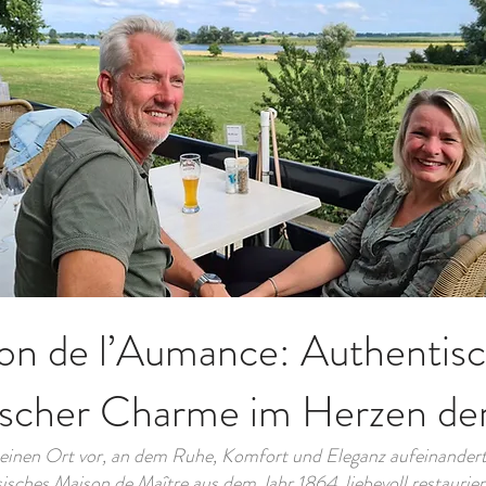
on de l’Aumance: Authentis
ischer Charme im Herzen der 
h einen Ort vor, an dem Ruhe, Komfort und Eleganz aufeinandert
sisches Maison de Maître aus dem Jahr 1864, liebevoll restauri